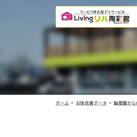
ホーム
お体改善データ
脳梗塞から