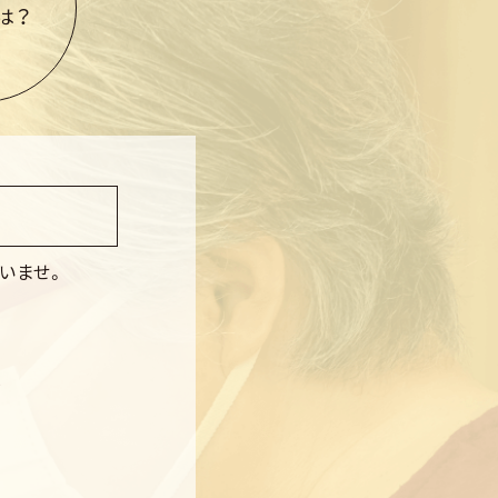
は？
いませ。
い