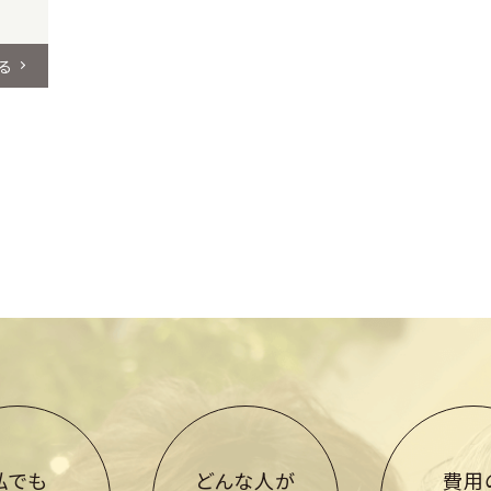
る
私でも
どんな人が
費用